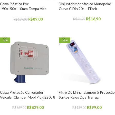
Caixa Plástica Pvc
Disjuntor Monofásico Monopolar
190x150x110mm Tampa Alta
Curva C Din 20a – Elitek
Transp C/Fecho
R$
16,90
R$
89,00
R$
21,90
R$
139,00
COMPRAR
COMPRAR
-5%
-29%
Caixa Proteção Carregador
Filtro De Linha Iclamper 5 Proteção
Veicular Clamper Mobi Plug 220v 8
Surtos Raios Dps Transp.
R$
829,00
R$
99,00
R$
869,00
R$
139,00
COMPRAR
COMPRAR