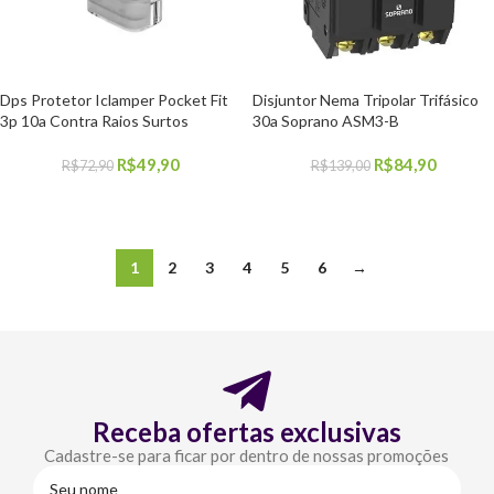
Dps Protetor Iclamper Pocket Fit
Disjuntor Nema Tripolar Trifásico
3p 10a Contra Raios Surtos
30a Soprano ASM3-B
R$
49,90
R$
84,90
R$
72,90
R$
139,00
COMPRAR
COMPRAR
1
2
3
4
5
6
→
Receba ofertas exclusivas
Cadastre-se para ficar por dentro de nossas promoções