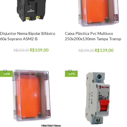
Disjuntor Nema Bipolar Bifásico
Caixa Plástica Pvc Multiuso
60a Soprano ASM2-B
250x200x130mm Tampa Transp
Ip66
R$
109,00
R$
139,00
R$
159,00
R$
199,00
COMPRAR
COMPRAR
-36%
-23%
9