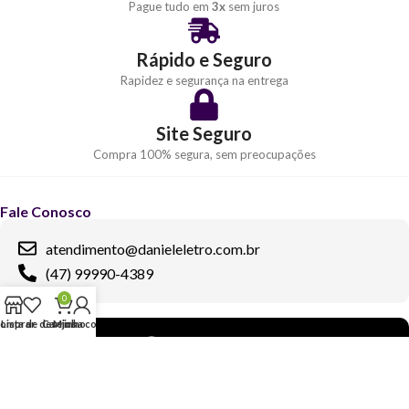
Pague tudo em
3x
sem juros
Rápido e Seguro
Rapidez e segurança na entrega
Site Seguro
Compra 100% segura, sem preocupações
Fale Conosco
atendimento@danieleletro.com.br
(47) 99990-4389
0
Redes Sociais
omprar
Lista de desejos
Carrinho
Minha conta
Informações