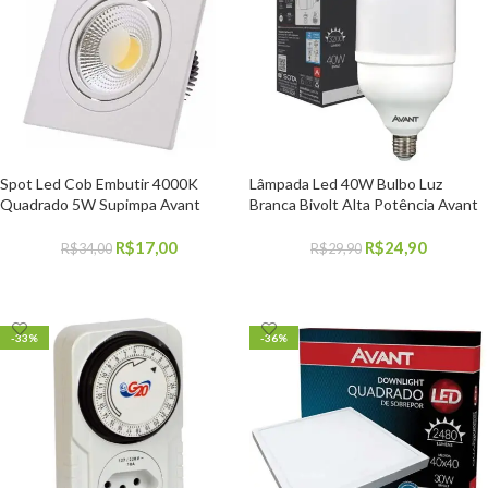
9
Spot Led Cob Embutir 4000K
Lâmpada Led 40W Bulbo Luz
Quadrado 5W Supimpa Avant
Branca Bivolt Alta Potência Avant
R$
17,00
R$
24,90
R$
34,00
R$
29,90
COMPRAR
COMPRAR
-33%
-36%