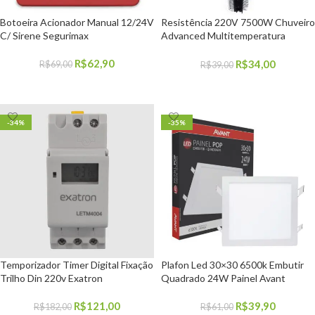
Botoeira Acionador Manual 12/24V
Resistência 220V 7500W Chuveiro
C/ Sirene Segurimax
Advanced Multitemperatura
Pratimix
R$
62,90
R$
34,00
R$
69,00
R$
39,00
COMPRAR
COMPRAR
-34%
-35%
Temporizador Timer Digital Fixação
Plafon Led 30×30 6500k Embutir
Trilho Din 220v Exatron
Quadrado 24W Painel Avant
R$
121,00
R$
39,90
R$
182,00
R$
61,00