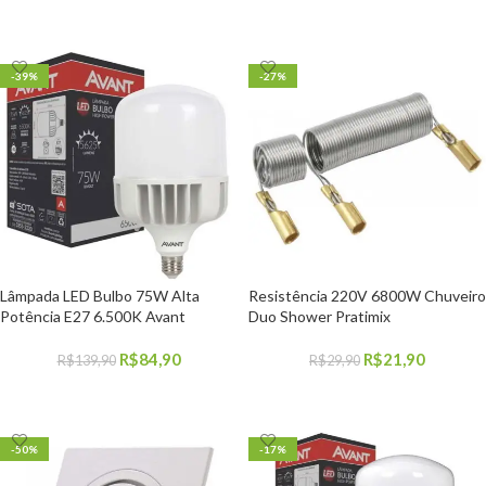
COMPRAR
COMPRAR
-39%
-27%
Lâmpada LED Bulbo 75W Alta
Resistência 220V 6800W Chuveiro
Potência E27 6.500K Avant
Duo Shower Pratimix
R$
84,90
R$
21,90
R$
139,90
R$
29,90
COMPRAR
COMPRAR
-50%
-17%