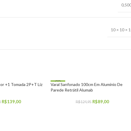
0,50
10 × 10 × 
-29%
tor +1 Tomada 2P+T Liz
Varal Sanfonado 100cm Em Alumínio De
Parede Retrátil Alumab
R$
139,00
R$
89,00
0
R$
124,95
COMPRAR