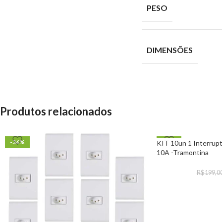
PESO
DIMENSÕES
Produtos relacionados
-36%
-30%
KIT 10un 1 Interrup
10A -Tramontina
R$
199,0
COMPRAR