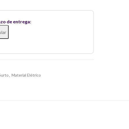
azo de entrega:
ular
Surto
,
Material Elétrico