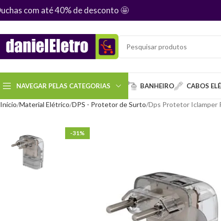
uchas com até 40% de desconto
🤩
NAVEGAR PELAS CATEGORIAS
BANHEIRO
CABOS EL
Início
Material Elétrico
DPS - Protetor de Surto
Dps Protetor Iclamper 
-31%