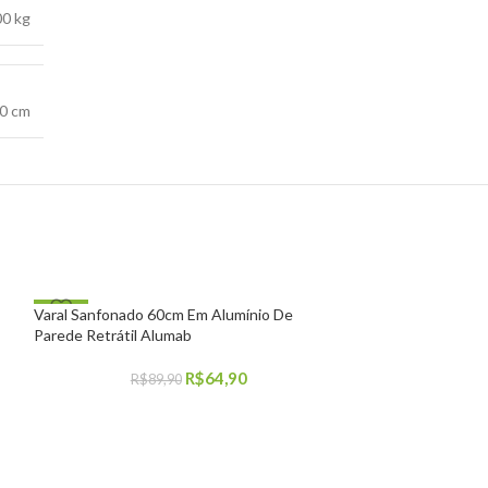
00 kg
10 cm
-28%
-20%
Varal Sanfonado 60cm Em Alumínio De
Parede Retrátil Alumab
R$
64,90
R$
89,90
COMPRAR