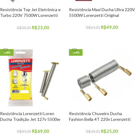
Resistência Top Jet Eletrônica e
Resistência Maxi Ducha Ultra 220V
Turbo 220V 7500W Lorenzetti
5500W Lorenzetti Original
9
Pratimix
R$
49,00
R$
23,00
R$
64,00
R$
39,00
COMPRAR
COMPRAR
-18%
-14%
Resistência Lorenzetti Loren
Resistência Chuveiro Ducha
Ducha Tradição Jet 127v 5500w
Fashion Bella 4T 220v Lorenzetti
R$
69,00
R$
25,00
R$
84,00
R$
29,00