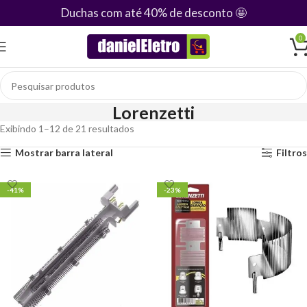
Duchas com até 40% de desconto
🤩
0
Lorenzetti
Exibindo 1–12 de 21 resultados
Mostrar barra lateral
Filtros
-41%
-23%