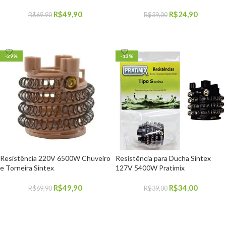
R$
49,90
R$
24,90
R$
69,90
R$
39,00
COMPRAR
COMPRAR
-29%
-13%
Resistência 220V 6500W Chuveiro
Resistência para Ducha Sintex
e Torneira Sintex
127V 5400W Pratimix
R$
49,90
R$
34,00
R$
69,90
R$
39,00
COMPRAR
COMPRAR