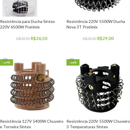
0
Resistência para Ducha Sintex
Resistência 220V 5500W Ducha
220V 6500W Pratimix
Nova 3T Pratimix
R$
26,50
R$
29,00
R$
39,90
R$
39,00
COMPRAR
COMPRAR
-29%
-36%
Resistência 127V 5400W Chuveiro
Resistência 220V 5500W Chuveiro
e Torneira Sintex
3 Temperaturas Sintex