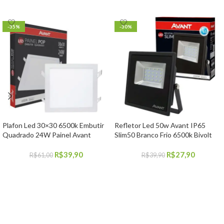
-35%
-30%
Plafon Led 30×30 6500k Embutir
Refletor Led 50w Avant IP65
Quadrado 24W Painel Avant
Slim50 Branco Frio 6500k Bivolt
R$
39,90
R$
27,90
R$
61,00
R$
39,90
COMPRAR
COMPRAR