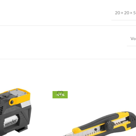
20 × 20 × 
Vo
-49%