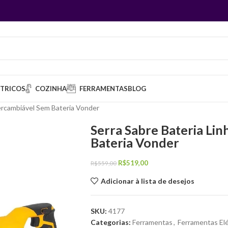
ÉTRICOS
COZINHA
FERRAMENTAS
BLOG
tercambiável Sem Bateria Vonder
Serra Sabre Bateria Li
Bateria Vonder
R$
519,00
R$
559,00
Adicionar à lista de desejos
SKU:
4177
Categorias:
Ferramentas
,
Ferramentas Elé