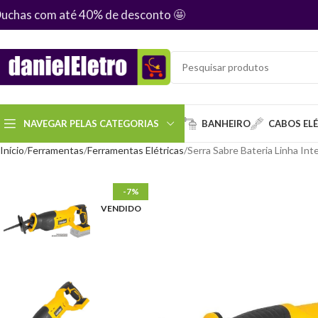
uchas com até 40% de desconto
🤩
NAVEGAR PELAS CATEGORIAS
BANHEIRO
CABOS EL
Início
Ferramentas
Ferramentas Elétricas
Serra Sabre Bateria Linha In
-7%
VENDIDO