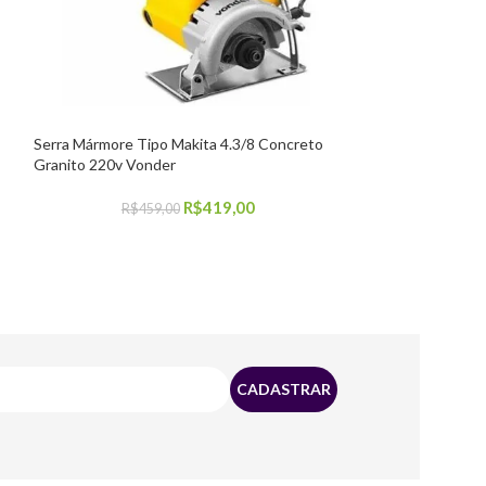
Serra Mármore Tipo Makita 4.3/8 Concreto
Esmerilhadeira 7
Granito 220v Vonder
Acessórios Vonde
R$
419,00
R$
459,00
R$
83
COMPRAR
COMPRAR