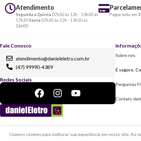
Atendimento
Parcelame
Segunda a Quinta
07h30 às 12h - 13h30 às
Pague tudo em
3
17h30
Sexta
07h30 às 12h - 13h30 às
16h00
Fale Conosco
Informaçõ
Sobre nós
atendimento@danieleletro.com.br
(47) 99990-4389
É seguro. Co
Redes Sociais
Perguntas F
Contato dani
Usamos cookies para melhorar sua experiência em nosso site. Ao n