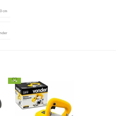
50 cm
nder
-9%
-19%