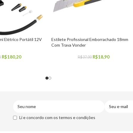
i Elétrico Portátil 12V
Estilete Profissional Emborrachado 18mm
Com Trava Vonder
R$
180,20
R$
18,90
0
R$
37,00
COMPRAR
Li e concordo com os termos e condições