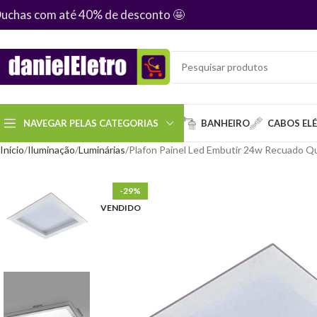
uchas com até 40% de desconto
🤩
NAVEGAR PELAS CATEGORIAS
BANHEIRO
CABOS EL
Início
Iluminação
Luminárias
Plafon Painel Led Embutir 24w Recuado Q
-29%
VENDIDO