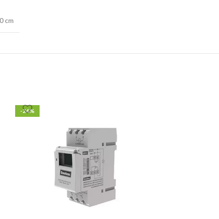
30 cm
-26%
-29%