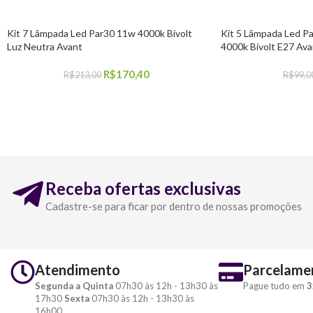
Kit 7 Lâmpada Led Par30 11w 4000k Bivolt
Kit 5 Lâmpada Led P
Luz Neutra Avant
4000k Bivolt E27 Ava
R$
170,40
R$
213,00
R$
99,0
COMPRAR
COMPRAR
Receba ofertas exclusivas
Cadastre-se para ficar por dentro de nossas promoções
Atendimento
Parcelame
Segunda a Quinta
07h30 às 12h - 13h30 às
Pague tudo em
3
17h30
Sexta
07h30 às 12h - 13h30 às
16h00