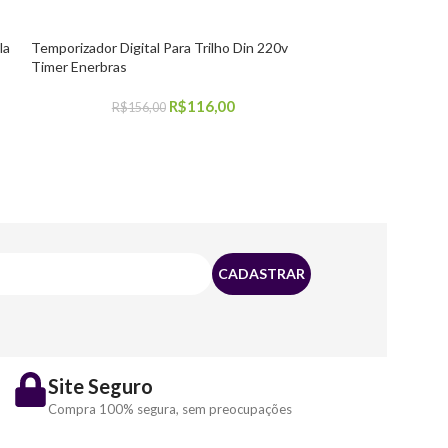
la
Temporizador Digital Para Trilho Din 220v
Kit 3 Plafon Red
Timer Enerbras
4000k Bivolt Avan
R$
116,00
R$
156,00
R$
8
COMPRAR
COMPRAR
Site Seguro
Compra 100% segura, sem preocupações