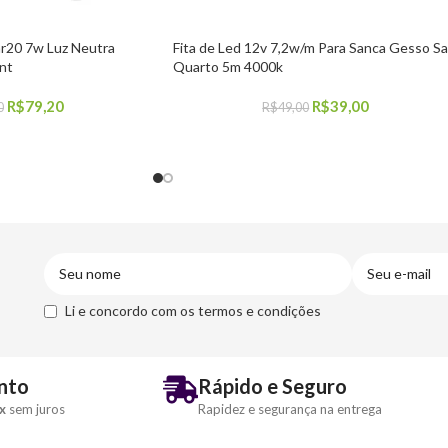
ar20 7w Luz Neutra
Fita de Led 12v 7,2w/m Para Sanca Gesso Sa
nt
Quarto 5m 4000k
R$
79,20
R$
39,00
0
R$
49,00
COMPRAR
Li e concordo com os termos e condições
nto
Rápido e Seguro
x
sem juros
Rapidez e segurança na entrega