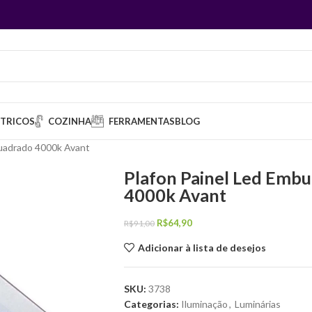
ÉTRICOS
COZINHA
FERRAMENTAS
BLOG
uadrado 4000k Avant
Plafon Painel Led Emb
4000k Avant
R$
64,90
R$
91,00
Adicionar à lista de desejos
SKU:
3738
Categorias:
Iluminação
,
Luminárias