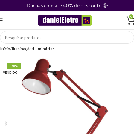
Duchas com até 40% de desconto
🤩
0
Início
Iluminação
Luminárias
-40%
VENDIDO