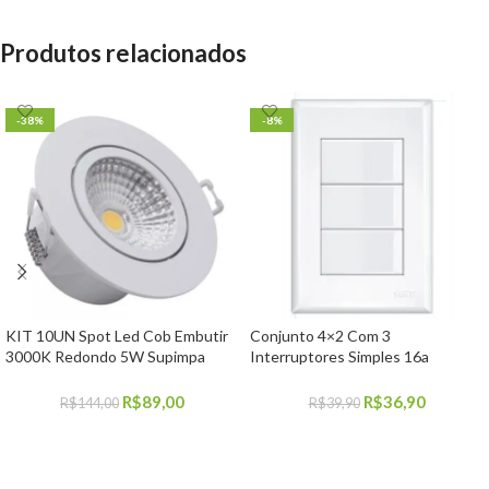
Produtos relacionados
-38%
-8%
KIT 10UN Spot Led Cob Embutir
Conjunto 4×2 Com 3
3000K Redondo 5W Supimpa
Interruptores Simples 16a
Avant
Evidence Fame
R$
89,00
R$
36,90
R$
144,00
R$
39,90
COMPRAR
COMPRAR