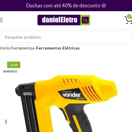
Duchas com até 40% de desconto
🤩
0
Início
Ferramentas
Ferramentas Elétricas
-21%
VENDIDO