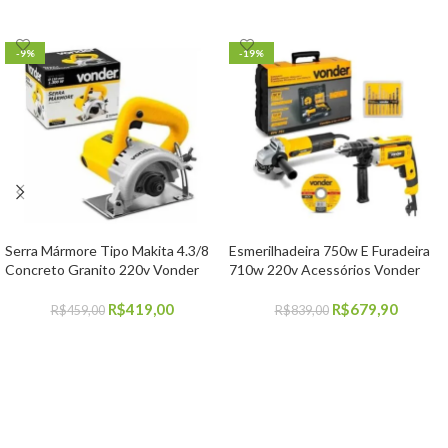
-9%
-19%
Serra Mármore Tipo Makita 4.3/8
Esmerilhadeira 750w E Furadeira
Concreto Granito 220v Vonder
710w 220v Acessórios Vonder
R$
419,00
R$
679,90
R$
459,00
R$
839,00
COMPRAR
COMPRAR