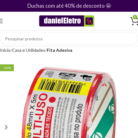
Duchas com até 40% de desconto
🤩
0
Início
Casa e Utilidades
Fita Adesiva
-51%