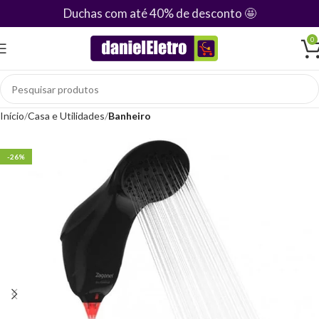
Duchas com até 40% de desconto
🤩
0
Início
Casa e Utilidades
Banheiro
-26%