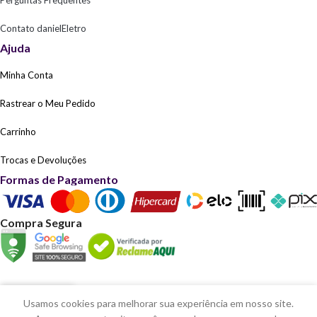
Contato danielEletro
Ajuda
Minha Conta
Rastrear o Meu Pedido
Carrinho
Trocas e Devoluções
Formas de Pagamento
Compra Segura
0
Usamos cookies para melhorar sua experiência em nosso site.
omprar
Lista de desejos
Carrinho
Minha conta